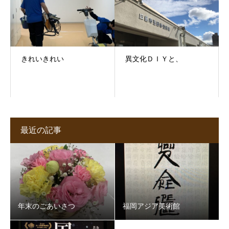
きれいきれい
異文化ＤＩＹと、
最近の記事
年末のごあいさつ
福岡アジア美術館