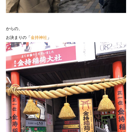
からの、
お決まりの「
金持神社
」